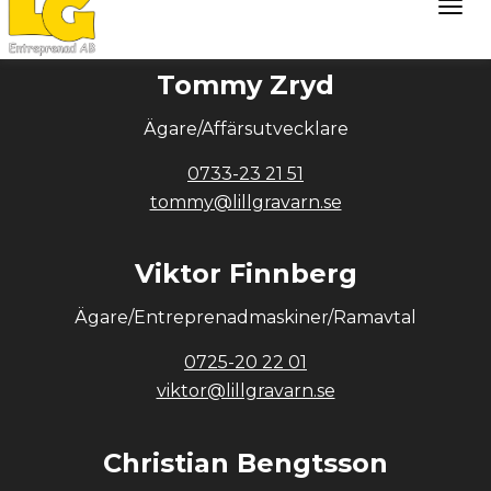
rickard@lillgravarn.se
Tommy Zryd
Ägare/Affärsutvecklare
0733-23 21 51
tommy@lillgravarn.se
Viktor Finnberg
Ägare/Entreprenadmaskiner/Ramavtal
0725-20 22 01
viktor@lillgravarn.se
Christian Bengtsson